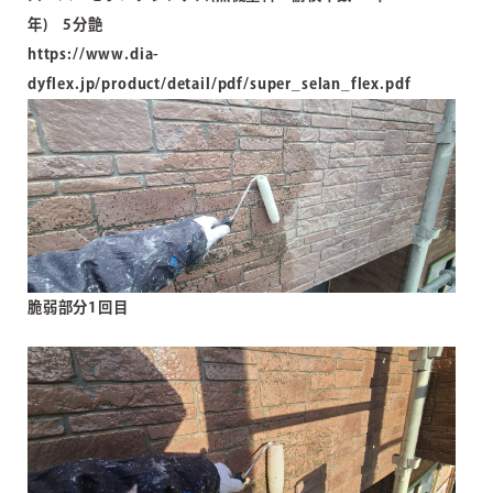
年) 5分艶
https://www.dia-
dyflex.jp/product/detail/pdf/super_selan_flex.pdf
脆弱部分1回目