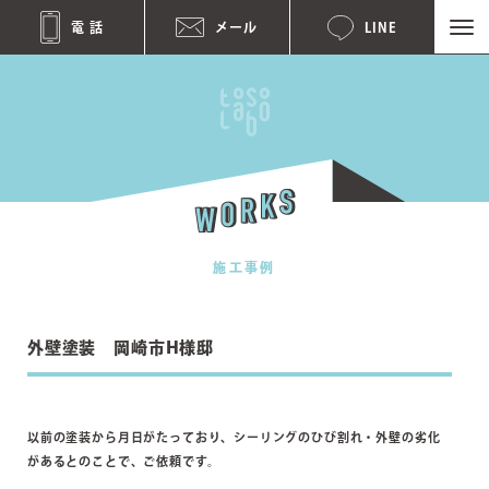
toSoLabo
電 話
メール
LINE
ト
ソ
ラ
ボ
施工事例
外壁塗装 岡崎市H様邸
以前の塗装から月日がたっており、シーリングのひび割れ・外壁の劣化
があるとのことで、ご依頼です。