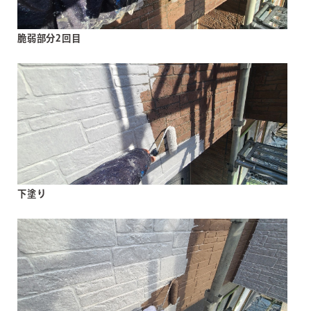
脆弱部分2回目
下塗り