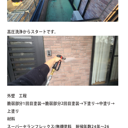
高圧洗浄からスタートです。
外壁 工程
脆弱部分1回目塗装→脆弱部分2回目塗装→下塗り→中塗り→
上塗り
材料
スーパーセランフレックス(無機塗料 耐侯年数24年～26